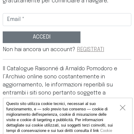
gratuitamente per cominciare a navigare.
ACCEDI
Non hai ancora un account?
REGISTRATI
Il Catalogue Raisonné di Arnaldo Pomodoro e
l’Archivio online sono costantemente in
aggiornamento, le informazioni reperibili su
entrambi i siti sono pertanto soggette a
modifiche in ogni momento. I siti e i loro contenuti
Questo sito utilizza cookie tecnici, necessari al suo
non hanno scopo commerciale e possono essere
funzionamento, e — solo previo tuo consenso — cookie di
miglioramento dell'esperienza, cookie di misurazione delle
utilizzate esclusivamente per fini intellettuali. La
visite e cookie di targeting e pubblicità. Per informazioni
riproduzione non autorizzata delle immagini e dei
dettagliate sui cookie utilizzati, sui soggetti terzi coinvolti, sui
tempi di conservazione e sui tuoi diritti consulta il link
Cookie
contenuti è severamente proibita. Accedendo,